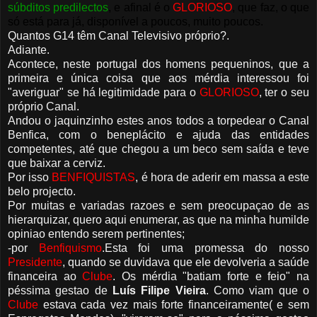
súbditos predilectos
,
e afinal é o
GLORIOSO
,
que faz, o que
só está para já, disponível a poucos, muito poucos
.
Quantos G14 têm Canal Televisivo próprio?.
Adiante.
Acontece, neste portugal dos homens pequeninos, que a
primeira e única coisa que aos mérdia interessou foi
"averiguar" se há legitimidade para o
GLORIOSO
, ter o seu
próprio Canal.
Andou o jaquinzinho estes anos todos a torpedear o Canal
Benfica, com o beneplácito e ajuda das entidades
competentes, até que chegou a um beco sem saída e teve
que baixar a cerviz.
Por isso
BENFIQUISTAS
, é hora de aderir em massa a este
belo projecto.
Por muitas e variadas razoes e sem preocupaçao de as
hierarquizar, quero aqui enumerar, as que na minha humilde
opiniao entendo serem pertinentes;
-por
Benfiquismo
.Esta foi uma promessa do nosso
Presidente
, quando se duvidava que ele devolveria a saúde
financeira ao
Clube
. Os mérdia "batiam forte e feio" na
péssima gestao de
Luís Filipe Vieira
. Como viam que o
Clube
estava cada vez mais forte financeiramente( e sem