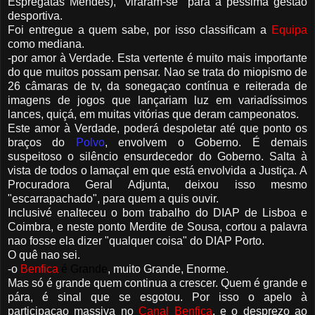
Espregatas Mendes), "viraram-se" para a péssima gestao
desportiva.
Foi entregue a quem sabe, por isso classificam a
Equipa
como mediana.
-por amor à Verdade. Esta vertente é muito mais importante
do que muitos possam pensar. Nao se trata do miopismo de
26 câmaras de tv, da sonegaçao contínua e reiterada de
imagens de jogos que lançariam luz em variadíssimos
lances, quiçá, em muitas vitórias que deram campeonatos.
Este amor à Verdade, poderá despoletar até que ponto os
braços do
Polvo
, envolvem o Goberno. É demais
suspeitoso o silêncio ensurdecedor do Goberno. Salta à
vista de todos o lamaçal em que está envolvida a Justiça. A
Procuradora Geral Adjunta, deixou isso mesmo
"escarrapachado", para quem a quis ouvir.
Inclusivé enalteceu o bom trabalho do DIAP de Lisboa e
Coimbra, e neste ponto Merdite de Sousa, cortou a palavra
nao fosse ela dizer "qualquer coisa" do DIAP Porto.
O quê nao sei.
-o
Benfica
é Grande
, muito Grande, Enorme.
Mas só é grande quem continua a crescer. Quem é grande e
pára, é sinal que se esgotou. Por isso o apelo à
participaçao massiva no
Canal Benfica
, e o desprezo ao