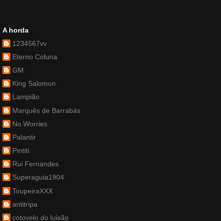
A horda
1234567vv
Eterno Coluna
GM
King Salomon
Lampião
Marquês de Barrabás
No.Worries
Palantir
Pintiti
Rui Fernandes
Superaguia1904
ToupeiraXXX
antitripa
cotovelo do luisão