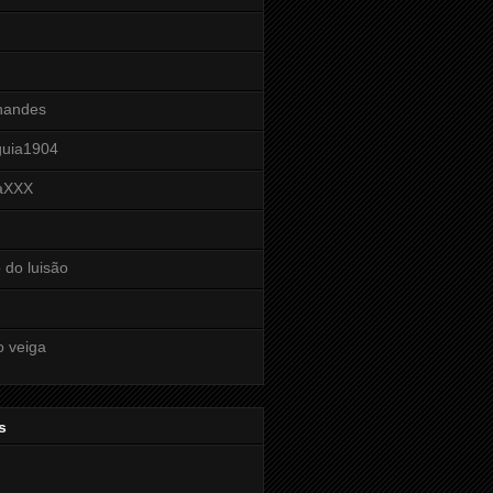
nandes
guia1904
raXXX
 do luisão
o veiga
s