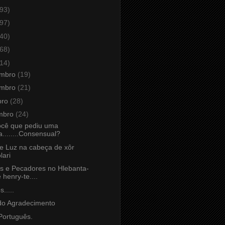
93)
97)
40)
68)
14)
embro
(19)
embro
(21)
bro
(28)
mbro
(24)
ocê que pediu uma
a........Consensual?
e Luz na cabeça de xôr
lari
s e Pecadores no Hlebanta-
e henry-te....
.....
do Agradecimento
ortuguês.