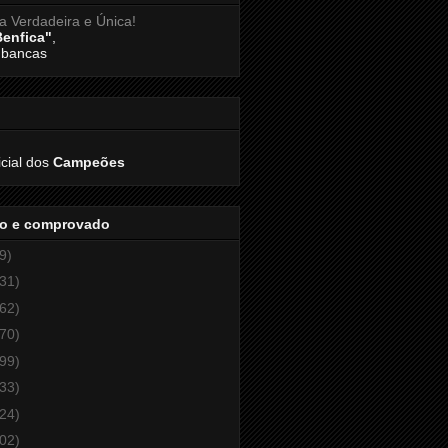
Benfica"
,
 bancas
icial dos
Campeões
o e comprovado
9)
31)
62)
70)
99)
33)
24)
02)