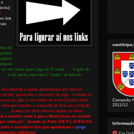
 o
niciou)
o
em link
mais
oantitripa
tral do
próprio
ujeitou
untaram
é só ver contra quem joga na 3ª ronda...... O golo do
.....ó xôr paraty veja bem o "roubo" de bola ao
.
o desculpando a apatia generalizada dos nossos
 facho), aponto-lhe o momento do jogo - o minuto 61,
Campeão N
ocura do golo e um senhor de nome Ricardo Silva,
2011/12
 falta que impediu o avançado de ficar em condição
........acabou por dá-lo minutos depois ao Nuno
tal a mostrar onde é que o Manú tocou no monhé
por intenção". Quanto ao Petit: D-E-P-L-O-R-Á-V-E-
Informaçã
s como o somatório dos que apanharam o
jorge
situações idênticas!
Em Def