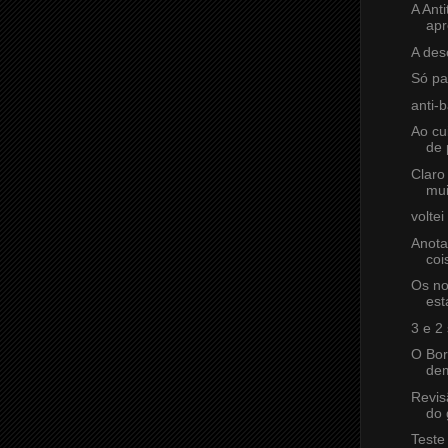
A Ant
apr
A des
Só par
anti-
Ao cu
de 
Claro
mui
voltei 
Anota
coi
Os no
est
3 e 2 
O Bor
dem
Revis
do 
Teste