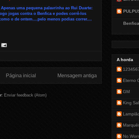
. Apenas uma pequena palavrinha ao Rui Duarte:
PULPU
ogo jogas contra o Benfica e podes corrê-los
como o de ontem....pelo menos podias correr....
Benfica
A horda
123456
Página inicial
Mensagem antiga
Eterno 
GM
r:
Enviar feedback (Atom)
King Sa
Lampiã
Marquês
No.Worr