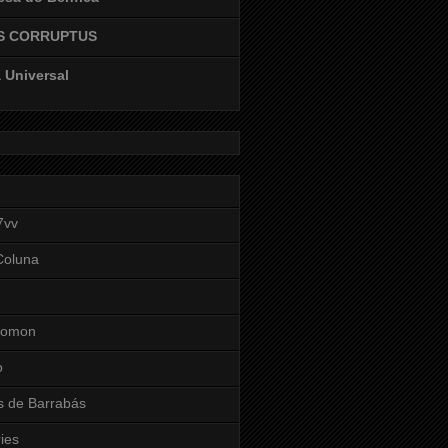
S CORRUPTUS
 Universal
7vv
Coluna
lomon
o
 de Barrabás
ies