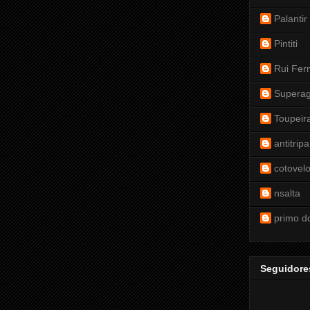
Palantir
Pintiti
Rui Fer
Supera
Toupei
antitripa
cotovelo
nsalta
primo d
Seguidore