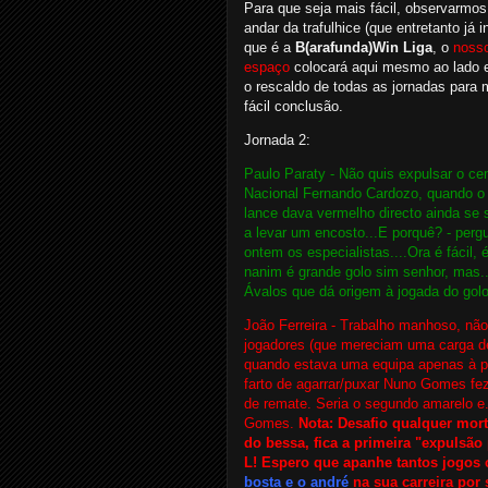
Para que seja mais fácil, observarmos
andar da trafulhice (que entretanto já i
que é a
B(arafunda)Win Liga
, o
noss
espaço
colocará aqui mesmo ao lado 
o rescaldo de todas as jornadas para 
fácil conclusão.
Jornada 2:
Paulo Paraty - Não quis expulsar o cen
Nacional Fernando Cardozo, quando o 
lance dava vermelho directo ainda se s
a levar um encosto...E porquê? - perg
ontem os especialistas....Ora é fácil, 
nanim é grande golo sim senhor, mas...
Ávalos que dá origem à jogada do golo
João Ferreira - Trabalho manhoso, nã
jogadores (que mereciam uma carga de
quando estava uma equipa apenas à pr
farto de agarrar/puxar Nuno Gomes fez
de remate. Seria o segundo amarelo e..
Gomes.
Nota: Desafio qualquer mor
do bessa, fica a primeira "expulsão 
L! Espero que apanhe tantos jogo
bosta e o andré
na sua carreira por 