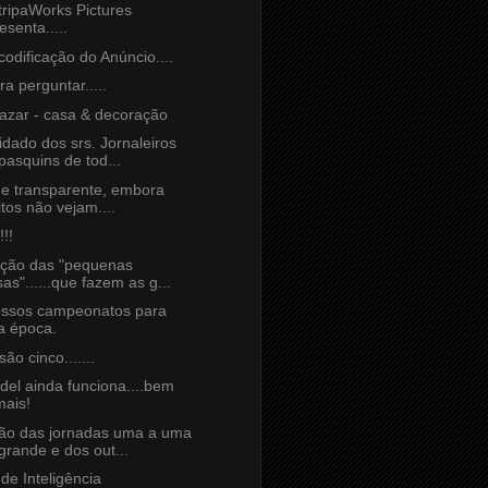
itripaWorks Pictures
esenta.....
codificação do Anúncio....
a perguntar.....
bazar - casa & decoração
idado dos srs. Jornaleiros
pasquins de tod...
 e transparente, embora
tos não vejam....
!!!
ção das "pequenas
sas"......que fazem as g...
ssos campeonatos para
a época.
são cinco.......
del ainda funciona....bem
ais!
ão das jornadas uma a uma
grande e dos out...
 de Inteligência