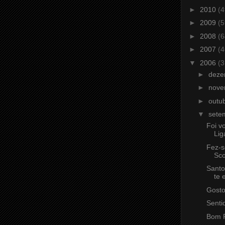
►
2010
(4
►
2009
(5
►
2008
(6
►
2007
(4
▼
2006
(3
►
dez
►
nov
►
outu
▼
sete
Foi v
Lig
Fez-s
Sco
Santo
te 
Gostos
Senti
Bom P